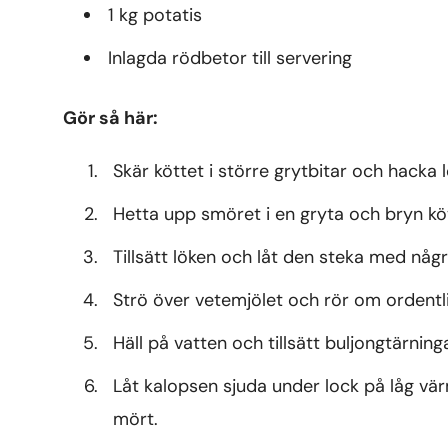
1 kg potatis
Inlagda rödbetor till servering
Gör så här:
Skär köttet i större grytbitar och hacka 
Hetta upp smöret i en gryta och bryn kötte
Tillsätt löken och låt den steka med någ
Strö över vetemjölet och rör om ordentli
Häll på vatten och tillsätt buljongtärnin
Låt kalopsen sjuda under lock på låg värme
mört.