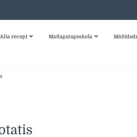
Alla recept
Matlagningsskola
Måltidsd
is
tatis