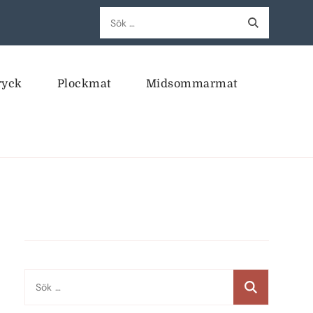
Sök
efter:
ryck
Plockmat
Midsommarmat
Sök
efter: