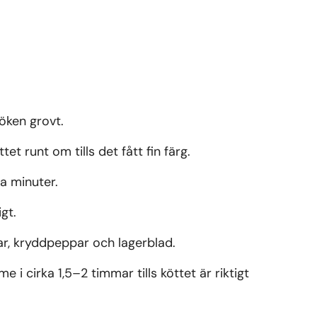
löken grovt.
t runt om tills det fått fin färg.
ra minuter.
gt.
gar, kryddpeppar och lagerblad.
 i cirka 1,5–2 timmar tills köttet är riktigt