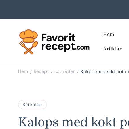
Hem
Artiklar
Favoritrecept
Hem
Recept
Kötträtter
Kalops med kokt potat
/
/
/
Kötträtter
Kalops med kokt po