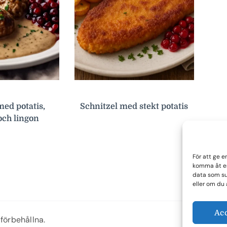
med potatis,
Schnitzel med stekt potatis
och lingon
För att ge e
komma åt en
data som su
eller om du 
Ac
 förbehållna.