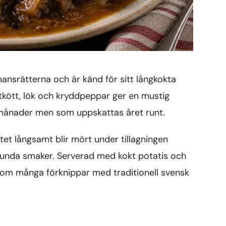
nsrätterna och är känd för sitt långkokta
ötkött, lök och kryddpeppar ger en mustig
 månader men som uppskattas året runt.
tet långsamt blir mört under tillagningen
runda smaker. Serverad med kokt potatis och
 som många förknippar med traditionell svensk